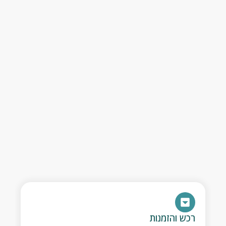
- הנפקת חשבוניות מס וקבלות
- שירותי גבייה שוטפת
- הפקת מסמכי הנה"ח והכנת חומר לרו"ח
- ניהול הוצאות והכנסות
- ניהול תזרים מזומנים
- תשלום חשבונות
עוזרת אישית / תיאומים עסקיים ופרטיים
- הזמנת מקום במסעדה/מלון/טיסה לחו"ל
- הזמנת מתנות לאירועים חשובים
- תיאום בעלי מקצוע
- סידור הוראות קבע
רכש והזמנות
- הוזלת עלויות שוטפת