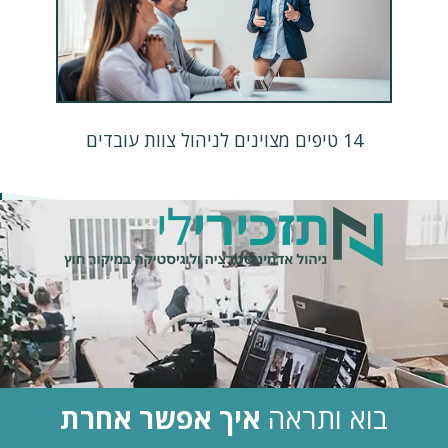
14 טיפים מצוינים לניהול צוות עובדים
.
בוא ותראה
איך אפשר אחרת