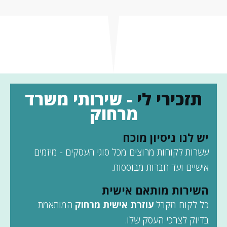
שירותים מתקדמים נוספים
איתור וגיוס כוח אדם
- כתיבת מודעות דרושים
- פרסום בקבוצות רלוונטיות
- סינון קו"ח
- ראיון משאבי אנוש - סינון אישיותי
תזכירי לי
- שירותי משרד
אפיון מערכת CRM
מרחוק
- אפיון צרכים מלא של העסק
- הקמה במערכת Powerlink
יש לנו ניסיון מוכח
עשרות לקוחות מרוצים מכל סוגי העסקים - מיזמים
אישיים ועד חברות מבוססות.
השירות מותאם אישית
כל לקוח מקבל
עוזרת אישית מרחוק
המותאמת
בדיוק לצרכי העסק שלו.