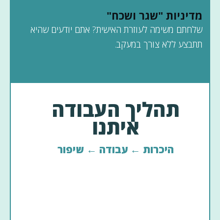
מדיניות "שגר ושכח"
שלחתם משימה לעוזרת האישית? אתם יודעים שהיא
תתבצע ללא צורך במעקב.
1. פגישת היכרות
תהליך העבודה
איתנו
היכרות ← עבודה ← שיפור